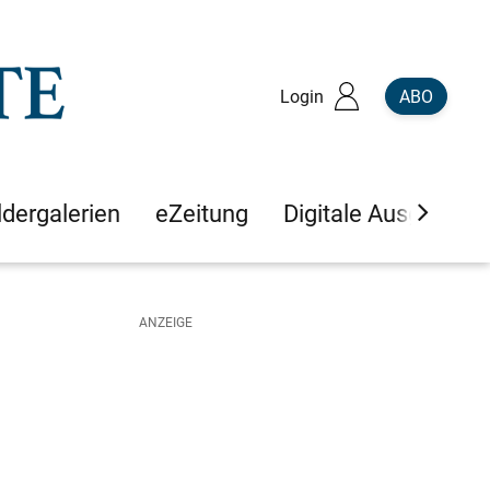
Login
ABO
ldergalerien
eZeitung
Digitale Ausgaben