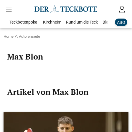
Teckbotenpokal
Kirchheim
Rund um die Teck
Blaulicht
Loka
ABO
Home
Autorenseite
Max Blon
Artikel von Max Blon