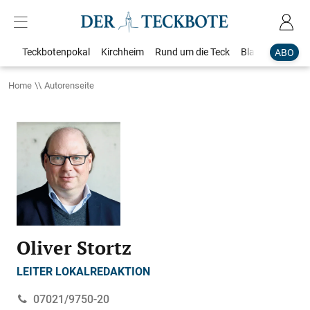
Teckbotenpokal
Kirchheim
Rund um die Teck
Blaulicht
Loka
ABO
Home
Autorenseite
Oliver Stortz
LEITER LOKALREDAKTION
07021/9750-20