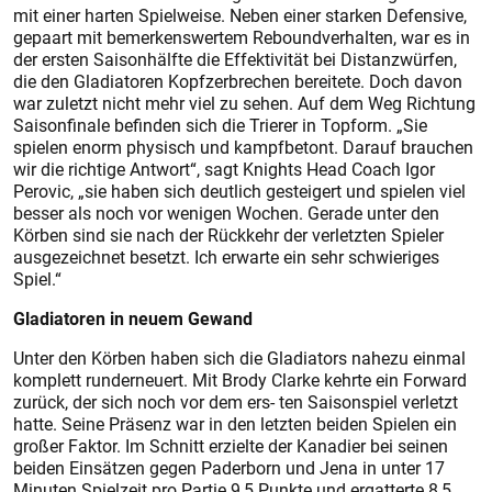
mit einer harten Spielweise. Neben einer starken Defensive,
gepaart mit bemerkenswertem Reboundverhalten, war es in
der ersten Saisonhälfte die Effektivität bei Distanzwürfen,
die den Gladiatoren Kopfzerbrechen bereitete. Doch davon
war zuletzt nicht mehr viel zu sehen. Auf dem Weg Richtung
Saisonfinale befinden sich die Trierer in Topform. „Sie
spielen enorm physisch und kampfbetont. Darauf brauchen
wir die richtige Antwort“, sagt Knights Head Coach Igor
Perovic, „sie haben sich deutlich gesteigert und spielen viel
besser als noch vor wenigen Wochen. Gerade unter den
Körben sind sie nach der Rückkehr der verletzten Spieler
ausgezeichnet besetzt. Ich erwarte ein sehr schwieriges
Spiel.“
Gladiatoren in neuem Gewand
Unter den Körben haben sich die Gladiators nahezu einmal
komplett runderneuert. Mit Brody Clarke kehrte ein Forward
zurück, der sich noch vor dem ers- ten Saisonspiel verletzt
hatte. Seine Präsenz war in den letzten beiden Spielen ein
großer Faktor. Im Schnitt erzielte der Kanadier bei seinen
beiden Einsätzen gegen Paderborn und Jena in unter 17
Minuten Spielzeit pro Partie 9,5 Punkte und ergatterte 8,5