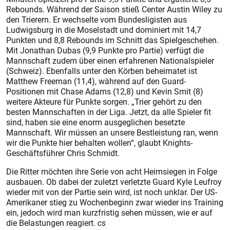
Rebounds. Während der Saison stieß Center Austin Wiley zu
den Trierern. Er wechselte vom Bundesligisten aus
Ludwigsburg in die Moselstadt und dominiert mit 14,7
Punkten und 8,8 Rebounds im Schnitt das Spielgeschehen.
Mit Jonathan Dubas (9,9 Punkte pro Partie) verfügt die
Mannschaft zudem über einen erfahrenen Nationalspieler
(Schweiz). Ebenfalls unter den Körben beheimatet ist
Matthew Freeman (11,4), während auf den Guard-
Positionen mit Chase Adams (12,8) und Kevin Smit (8)
weitere Akteure für Punkte sorgen. „Trier gehört zu den
besten Mannschaften in der Liga. Jetzt, da alle Spieler fit
sind, haben sie eine enorm ausgeglichen besetzte
Mannschaft. Wir müssen an unsere Bestleistung ran, wenn
wir die Punkte hier behalten wollen“, glaubt Knights-
Geschäftsführer Chris Schmidt.
Die Ritter möchten ihre Serie von acht Heimsiegen in Folge
ausbauen. Ob dabei der zuletzt verletzte Guard Kyle Leufroy
wieder mit von der Partie sein wird, ist noch unklar. Der US-
Amerikaner stieg zu Wochenbeginn zwar wieder ins Training
ein, jedoch wird man kurzfristig sehen müssen, wie er auf
die Belastungen reagiert.
cs