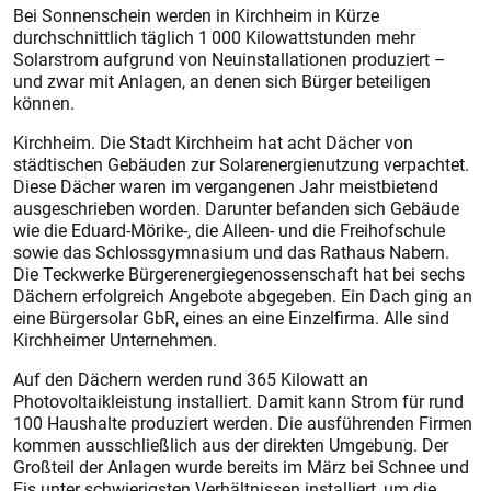
Bei Sonnenschein werden in Kirchheim in Kürze
durchschnittlich täglich 1 000 Kilowattstunden mehr
Solarstrom aufgrund von Neuinstallationen produziert –
und zwar mit Anlagen, an denen sich Bürger beteiligen
können.
Kirchheim. Die Stadt Kirchheim hat acht Dächer von
städtischen Gebäuden zur Solarenergienutzung verpachtet.
Diese Dächer waren im vergangenen Jahr meistbietend
ausgeschrieben worden. Darunter befanden sich Gebäude
wie die Eduard-Mörike-, die Alleen- und die Freihofschule
sowie das Schlossgymnasium und das Rathaus Nabern.
Die Teckwerke Bürgerenergiegenossenschaft hat bei sechs
Dächern erfolgreich Angebote abgegeben. Ein Dach ging an
eine Bürgersolar GbR, eines an eine Einzelfirma. Alle sind
Kirchheimer Unternehmen.
Auf den Dächern werden rund 365 Kilowatt an
Photovoltaikleistung installiert. Damit kann Strom für rund
100 Haushalte produziert werden. Die ausführenden Firmen
kommen ausschließlich aus der direkten Umgebung. Der
Großteil der Anlagen wurde bereits im März bei Schnee und
Eis unter schwierigsten Verhältnissen installiert, um die