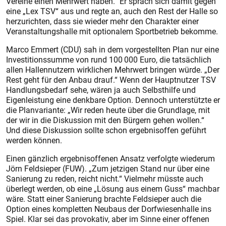
Vereine einen Mehrwert haben.“ Er sprach sich damit gegen
eine „Lex TSV“ aus und regte an, auch den Rest der Halle so
herzurichten, dass sie wieder mehr den Charakter einer
Veranstaltungshalle mit optionalem Sportbetrieb bekomme.
Marco Emmert (CDU) sah in dem vorgestellten Plan nur eine
Investitionssumme von rund 100 000 Euro, die tatsächlich
allen Hallennutzern wirklichen Mehrwert bringen würde. „Der
Rest geht für den Anbau drauf.“ Wenn der Hauptnutzer TSV
Handlungsbedarf sehe, wären ja auch Selbsthilfe und
Eigenleistung eine denkbare Option. Dennoch unterstützte er
die Planvariante: „Wir reden heute über die Grundlage, mit
der wir in die Diskussion mit den Bürgern gehen wollen.“
Und diese Diskussion sollte schon ergebnisoffen geführt
werden können.
Einen gänzlich ergebnisoffenen Ansatz verfolgte wiederum
Jörn Feldsieper (FUW). „Zum jetzigen Stand nur über eine
Sanierung zu reden, reicht nicht.“ Vielmehr müsste auch
überlegt werden, ob eine „Lösung aus einem Guss“ machbar
wäre. Statt einer Sanierung brachte Feldsieper auch die
Option eines kompletten Neubaus der Dorfwiesenhalle ins
Spiel. Klar sei das provokativ, aber im Sinne einer offenen