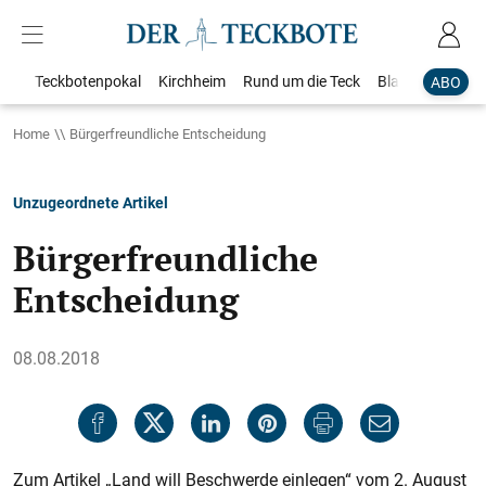
Teckbotenpokal
Kirchheim
Rund um die Teck
Blaulicht
Loka
ABO
Home
Bürgerfreundliche Entscheidung
Unzugeordnete Artikel
Bürgerfreundliche
Entscheidung
08.08.2018
Zum Artikel „Land will Beschwerde einlegen“ vom 2. August