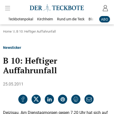
Teckbotenpokal
Kirchheim
Rund um die Teck
Blaulicht
Loka
ABO
Home
B 10: Heftiger Auffahrunfall
Newsticker
B 10: Heftiger
Auffahrunfall
25.05.2011
Deizisau. Am Dienstagmorgen gegen 7.20 Uhr hat sich auf