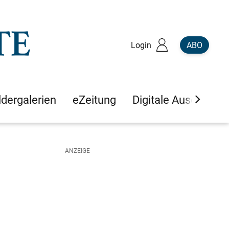
Login
ABO
ldergalerien
eZeitung
Digitale Ausgaben