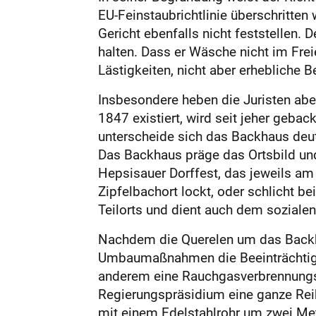
EU-Feinstaubrichtlinie überschritte
Gericht ebenfalls nicht feststellen
halten. Dass er Wäsche nicht im Fre
Lästigkeiten, nicht aber erhebliche B
Insbesondere heben die Juristen aber
1847 existiert, wird seit jeher geb
unterscheide sich das Backhaus deutl
Das Backhaus präge das Ortsbild un
Hepsisauer Dorffest, das jeweils a
Zipfelbachort lockt, oder schlicht 
Teilorts und dient auch dem soziale
Nachdem die Querelen um das Backha
Umbaumaßnahmen die Beeinträchtigu
anderem eine Rauchgasverbrennungsa
Regierungspräsidium eine ganze Rei
mit einem Edelstahlrohr um zwei Mete