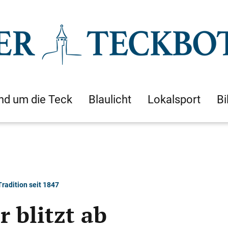
nd um die Teck
Blaulicht
Lokalsport
Bi
radition seit 1847
 blitzt ab