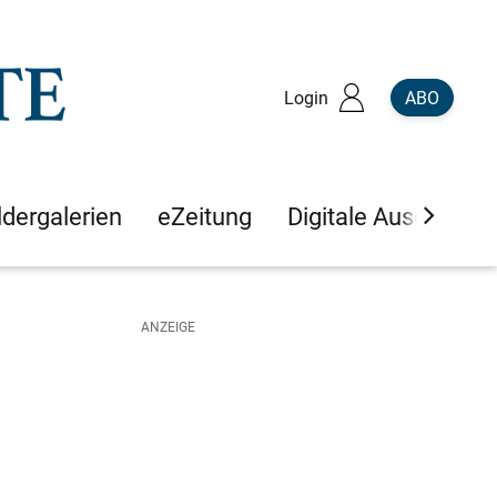
Login
ABO
ldergalerien
eZeitung
Digitale Ausgaben