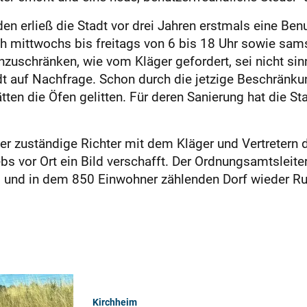
n erließ die Stadt vor drei Jahren erstmals eine Be
h mittwochs bis freitags von 6 bis 18 Uhr sowie sam
nzuschränken, wie vom Kläger gefordert, sei nicht sin
t auf Nachfrage. Schon durch die jetzige Beschränku
en die Öfen gelitten. Für deren Sanierung hat die St
h der zuständige Richter mit dem Kläger und Vertreter
s vor Ort ein Bild verschafft. Der Ordnungsamtsleite
ird und in dem 850 Einwohner zählenden Dorf wieder Ru
Kirchheim