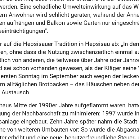
n werden. Eine schädliche Umwelteinwirkung auf das
. Dem Anwohner wird schlicht geraten, während der An
ien aufhängen und Balkon sowie Garten nur eingeschrä
eeinträchtigungen“.
 auf die Hepsisauer Tradition in Hepsisau ab: „In de
acken, ohne dass die Nutzung zwischenzeitlich einmal 
ich von anderen, die teilweise über Jahre oder Jahrz
d sei schon vorhanden gewesen, als der Kläger sei
m ersten Sonntag im September auch wegen der lecke
beim alltäglichen Brotbacken – das Häuschen neben de
n Austausch.
us Mitte der 1990er Jahre aufgeflammt waren, hatte 
ng der Nachbarschaft zu minimieren: 1997 wurde im
nlage eingebaut. Zehn Jahre später nahm die Stadt
he von weiteren Umbauten vor: So wurde die Abgasna
r erhöht und eine neue, benutzerfreundliche Steuer- 