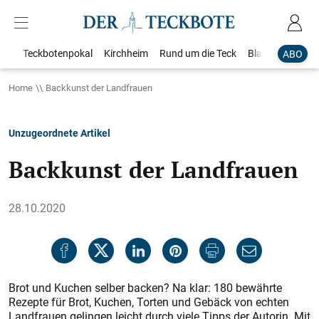
Teckbotenpokal
Kirchheim
Rund um die Teck
Blaulicht
Loka
ABO
Home
Backkunst der Landfrauen
Unzugeordnete Artikel
Backkunst der Landfrauen
28.10.2020
Brot und Kuchen selber backen? Na klar: 180 bewährte
Rezepte für Brot, Kuchen, Torten und Gebäck von echten
Landfrauen gelingen leicht durch viele Tipps der Autorin. Mit