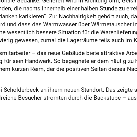
ionale Gedanke. Geliefert wird in Richtung Ulm, Geisl
nden, die nachts innerhalb einer halben Stunde zu erre
anken karikieren“. Zur Nachhaltigkeit gehört auch, d
ird und dass das Warmwasser über Wärmetauscher in
e wesentlich bessere Situation für die Warenlieferung
erig gewesen, zumal die Lagerräume teils auch im Ke
mitarbeiter – das neue Gebäude biete attraktive Arbe
g für sein Handwerk. So begegnete er dem häufig zu
inem kurzen Reim, der die positiven Seiten dieses Nac
rei Scholderbeck an ihrem neuen Standort. Das zeigte 
lreiche Besucher strömten durch die Backstube – au