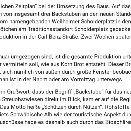
lichen Zeitplan“ bei der Umsetzung des Baus. Auf das
n von insgesamt drei Backstuben an den neuen Standor
om namengebenden Weilheimer Scholderplatz in den
rötchen am Traditionsstandort Scholderplatz gebac
roduktion in der Carl-Benz-Straße. Zwei Wochen späte
nuar umgezogen sind, ist die gesamte Produktion unte
er vermitteln soll, wie aus Korn Brot entsteht. Dieser
st sich nämlich von außen durch große Fenster beoba
man ist in der Nacht oder am Vormittag unterwegs.
em Grußwort, dass der Begriff „Backstube“ für das ne
 Streuobstwiesen direkt im Blick, kam er auf die Regi
Das Motto heiße „Schützen durch Nützen“. Rohstoffe 
ets Schwäbische Alb wie der touristische Aspekt dur
Zuschüsse habe es deshalb auch durch das Biosphär