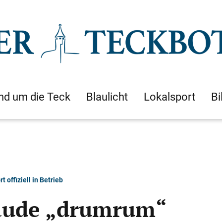
nd um die Teck
Blaulicht
Lokalsport
Bi
offiziell in Betrieb
äude „drumrum“