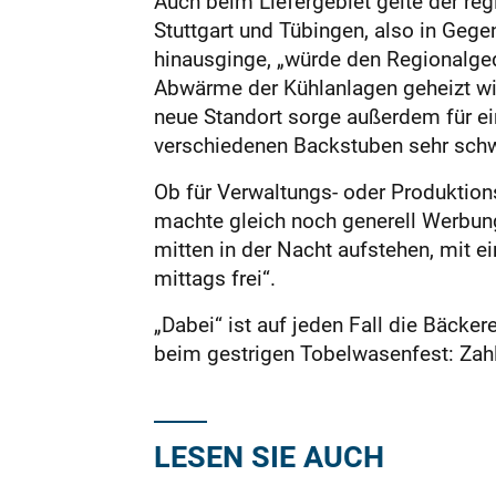
Auch beim Liefergebiet gelte der reg
Stuttgart und Tübingen, also in Gege
hinausginge, „würde den Regionalged
Abwärme der Kühlanlagen geheizt w
neue Standort sorge außerdem für ein
verschiedenen Backstuben sehr schwi
Ob für Verwaltungs- oder Produktions
machte gleich noch generell Werbun
mitten in der Nacht aufstehen, mit e
mittags frei“.
„Dabei“ ist auf jeden Fall die Bäcke
beim gestrigen Tobelwasenfest: Zah
LESEN SIE AUCH