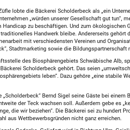
üfle lobte die Bäckerei Scholderbeck als „ein Unte
ternehmen „würden unserer Gesellschaft gut tun“, m
 Handicap zu beschäftigen. Und zum ökologischen Ge
raditionelles Handwerk bleibe. Andererseits gehört 
enarbeit mit verschiedensten Vereinen und Organisat
k“, Stadtmarketing sowie die Bildungspartnerschaft 
chäftsstelle des Biosphärengebiets Schwäbische Alb, 
e Bäckerei Scholderbeck gehört. Das seien „umweltsch
osphärengebiets leben“. Dazu gehöre „eine stabile W
te „Scholderbeck“ Bernd Sigel seine Gäste bei einem 
chtweite der Teck wachsen soll. Außerdem gebe es „k
nge, die wir beziehen“. Die Bäckerei sei zu hundert Pr
zahl aus Wettbewerbsgründen nicht ganz erreichen.