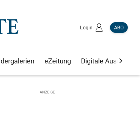
Login
ABO
ldergalerien
eZeitung
Digitale Ausgaben