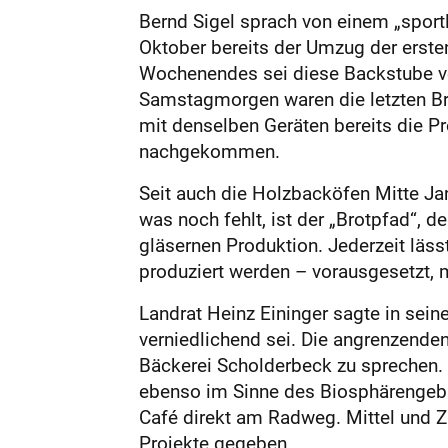
Bernd Sigel sprach von einem „sport
Oktober bereits der Umzug der erste
Wochenendes sei diese Backstube v
Samstagmorgen waren die letzten B
mit denselben Geräten bereits die P
nachgekommen.
Seit auch die Holzbacköfen Mitte Ja
was noch fehlt, ist der „Brotpfad“, d
gläsernen Produktion. Jederzeit läs
produziert werden – vorausgesetzt, 
Landrat Heinz Eininger sagte in sein
verniedlichend sei. Die angrenzenden
Bäckerei Scholderbeck zu sprechen. 
ebenso im Sinne des Biosphärengebi
Café direkt am Radweg. Mittel und 
Projekte gegeben.