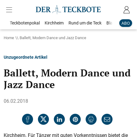
Teckbotenpokal
Kirchheim
Rund um die Teck
Blaulicht
Loka
ABO
Home
Ballett, Modern Dance und Jazz Dance
Unzugeordnete Artikel
Ballett, Modern Dance und
Jazz Dance
06.02.2018
Kirchheim. Für Tänzer mit guten Vorkenntnissen bietet die