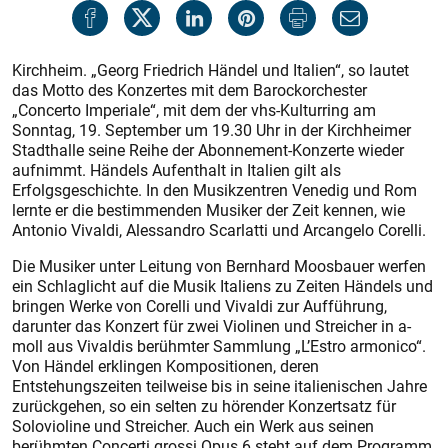
Kirchheim. „Georg Friedrich Händel und Italien“, so lautet
das Motto des Konzertes mit dem Barockorchester
„Concerto Imperiale“, mit dem der vhs-Kulturring am
Sonntag, 19. September um 19.30 Uhr in der Kirchheimer
Stadthalle seine Reihe der Abonnement-Konzerte wieder
aufnimmt. Händels Aufenthalt in Italien gilt als
Erfolgsgeschichte. In den Musikzentren Venedig und Rom
lernte er die bestimmenden Musiker der Zeit kennen, wie
Antonio Vivaldi, Alessandro Scarlatti und Arcangelo Corelli.
Die Musiker unter Leitung von Bernhard Moosbauer werfen
ein Schlaglicht auf die Musik Italiens zu Zeiten Händels und
bringen Werke von Corelli und Vivaldi zur Aufführung,
darunter das Konzert für zwei Violinen und Streicher in a-
moll aus Vivaldis berühmter Sammlung „L’Estro armonico“.
Von Händel erklingen Kompositionen, deren
Entstehungszeiten teilweise bis in seine italienischen Jahre
zurückgehen, so ein selten zu hörender Konzertsatz für
Solovioline und Streicher. Auch ein Werk aus seinen
berühmten Concerti grossi Opus 6 steht auf dem Programm.