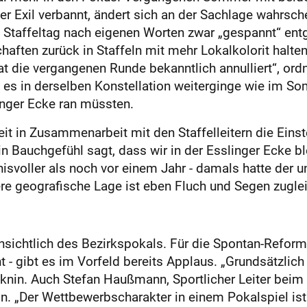
r Exil verbannt, ändert sich an der Sachlage wahrsche
n Staffeltag nach eigenen Worten zwar „gespannt“ ent
ften zurück in Staffeln mit mehr Lokalkolorit halten 
 die vergangenen Runde bekanntlich annulliert“, ordn
 es in derselben Konstellation weiterginge wie im S
inger Ecke ran müssten.
it in Zusammenarbeit mit den Staffelleitern die Eins
n Bauchgefühl sagt, dass wir in der Esslinger Ecke ble
isvoller als noch vor einem Jahr - damals hatte der u
re geografische Lage ist eben Fluch und Segen zuglei
insichtlich des Bezirkspokals. Für die Spontan-Reform 
- gibt es im Vorfeld bereits Applaus. „Grundsätzlich 
nin. Auch Stefan Haußmann, Sportlicher Leiter beim B
in. „Der Wettbewerbscharakter in einem Pokalspiel ist m