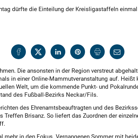
ag dürfte die Einteilung der Kreisliga­staffeln einma
en. Die ansonsten in der Region verstreut abgehalte
als in einer Online-Mammutveranstaltung auf. Heißt
virtuellen Welt, um die kommende Punkt- und Pokalrund
tand des Fußball-Bezirks Neckar/Fils.
erichten des Ehrenamtsbeauftragten und des Bezirks
 Treffen Brisanz. So liefert das Zuordnen der einzelne
ff.
al mehr in den Fokus. Vergangenen Sommer mit beide