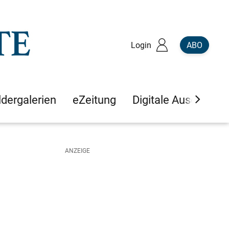
Login
ABO
ldergalerien
eZeitung
Digitale Ausgaben