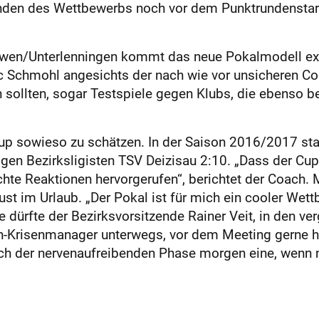
eenden des Wettbewerbs noch vor dem Punktrundensta
Owen/Unterlenningen kommt das neue Pokalmodell exzel
c Schmohl angesichts der nach wie vor unsicheren Cor
en sollten, sogar Testspiele gegen Klubs, die ebenso b
p sowieso zu schätzen. In der Saison 2016/2017 st
ligen Bezirksligisten TSV Deizisau 2:10. „Dass der C
hte Reaktionen hervorgerufen“, berichtet der Coach
st im Urlaub. „Der Pokal ist für mich ein cooler Wett
e dürfte der Bezirksvorsitzende Rainer Veit, in den v
n-Krisenmanager unterwegs, vor dem Meeting gerne hö
ch der nervenaufreibenden Phase morgen eine, wenn 