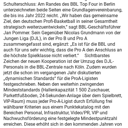
Schulterschluss: Am Randes des BBL Top Four in Berlin
unterzeichneten beide Seiten eine Grundlagenvereinbarung,
die bis ins Jahr 2022 reicht. „Wir haben das gemeinsame
Ziel, den deutschen Profi-Basketball in seiner Gesamtheit
strategisch weiterzuentwickeln,“ sagt BBL-Geschäftsführer
Jan Pommer. Sein Gegenüber Nicolas Grundmann von der
Jungen Liga (DJL), in der Pro B und Pro A
zusammengefasst sind, ergänzt: „Es ist für die BBL und
auch für uns sehr wichtig, dass die Pro A den Anschluss an
die höchste Spielklasse nicht verliert.“ Sichtbarstes
Zeichen der neuen Kooperation ist der Umzug des DJL-
Personals in die BBL-Zentrale nach Köln. Zudem wurden
jetzt die schon im vergangenen Jahr diskutierten
„dynamischen Standards“ für die ProA-Ligisten
festgeschrieben. Neben den weiterhin zwingenden
Mindeststandards (Hallenkapazität 1 500 Zuschauer,
Parkettfußboden, 24-Sekunden-Anlage über dem Spielbrett,
VIP-Raum) muss jeder Pro-A-Ligist durch Erfüllung frei
wählbarer Kriterien aus einem Punktekatalog mit den
Bereichen Personal, Infrastruktur, Video/PR, VIP und
Nachwuchsförderung eine festgelegte Mindestpunktzahl
erreichen. Diese erhöht sich in den kommenden Jahren von