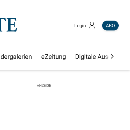
Login
ABO
ldergalerien
eZeitung
Digitale Ausgaben