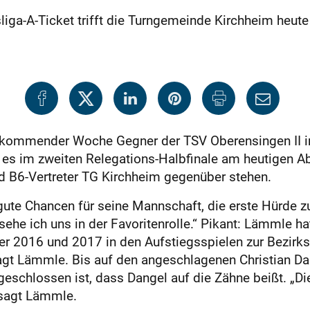
sliga-A-Ticket trifft die Turngemeinde Kirchheim heut
kommender Woche Gegner der TSV Oberensingen II im 
t es im zweiten Relegations-Halbfinale am heutigen A
 B6-Vertreter TG Kirchheim gegenüber stehen.
ute Chancen für seine Mannschaft, die erste Hürde zu
b sehe ich uns in der Favoritenrolle.“ Pikant: Lämmle h
er 2016 und 2017 in den Aufstiegsspielen zur Bezirksl
sagt Lämmle. Bis auf den angeschlagenen Christian Da
schlossen ist, dass Dangel auf die Zähne beißt. „Die
 sagt Lämmle.