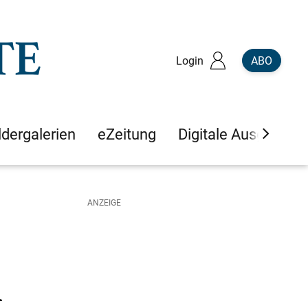
Login
ABO
ldergalerien
eZeitung
Digitale Ausgaben
n