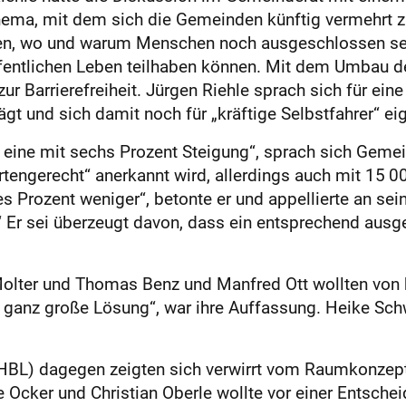
Thema, mit dem sich die Gemeinden künftig vermehrt z
en, wo und warum Menschen noch ausgeschlossen sei
entlichen Leben teilhaben können. Mit dem Umbau d
zur Barrierefreiheit. Jürgen Riehle sprach sich für ei
gt und sich damit noch für „kräftige Selbstfahrer“ eig
eine mit sechs Prozent Steigung“, sprach sich Gemei
dertengerecht“ anerkannt wird, allerdings auch mit 15 
des Prozent weniger“, betonte er und appellierte an s
“ Er sei überzeugt davon, dass ein entsprechend ausg
Molter und Thomas Benz und Manfred Ott wollten von 
 ganz große Lösung“, war ihre Auffassung. Heike Schw
HBL) dagegen zeigten sich verwirrt vom Raumkonzept.
te Ocker und Christian Oberle wollte vor einer Entsche