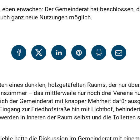
eben erwachen: Der Gemeinderat hat beschlossen, de
 auch ganz neue Nutzungen möglich.
en eines dunklen, holzgetäfelten Raums, der nur über
nszimmer – das mittlerweile nur noch drei Vereine nut
t sich der Gemeinderat mit knapper Mehrheit dafür au
er Eingang zur Friedhofstraße hin mit Lichthof, behin
rden in Inneren der Raum selbst und die Toiletten sa
hle hatte die Diskussion im Gemeinderat mit einem P