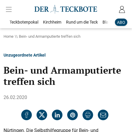
Teckbotenpokal
Kirchheim
Rund um die Teck
Blaulicht
Loka
ABO
Home
Bein- und Armamputierte treffen sich
Unzugeordnete Artikel
Bein- und Armamputierte
treffen sich
26.02.2020
Nürtingen. Die Selbsthilfegruppe für Bein- und