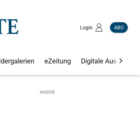
Login
ABO
ldergalerien
eZeitung
Digitale Ausgaben