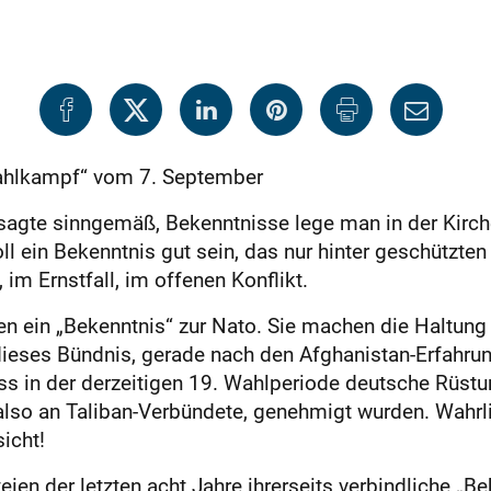
hlkampf“ vom 7. September
 sagte sinngemäß, Bekenntnisse lege man in der Kirche
soll ein Bekenntnis gut sein, das nur hinter geschütz
 im Ernstfall, im offenen Konflikt.
n ein „Bekenntnis“ zur Nato. Sie machen die Haltung
 dieses Bündnis, gerade nach den Afghanistan-Erfahru
ss in der derzeitigen 19. Wahlperiode deutsche Rüst
 also an Taliban-Verbündete, genehmigt wurden. Wahrlic
icht!
ien der letzten acht Jahre ihrerseits verbindliche „Be