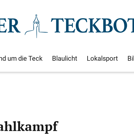
nd um die Teck
Blaulicht
Lokalsport
Bi
ahlkampf