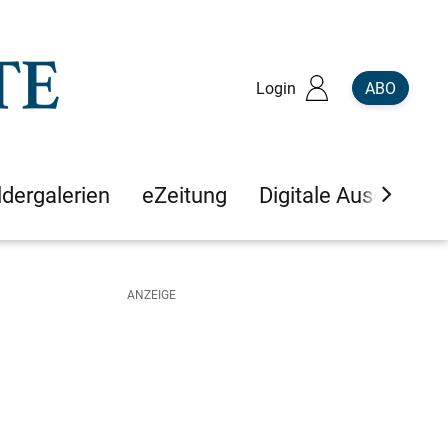
Login
ABO
ldergalerien
eZeitung
Digitale Ausgaben