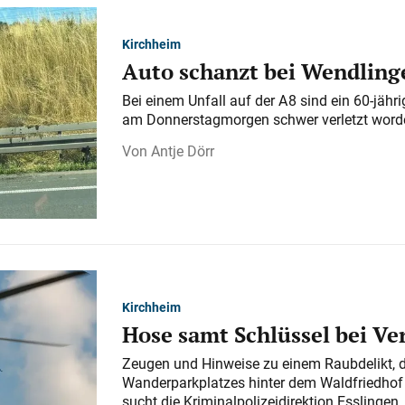
Kirchheim
Auto schanzt bei Wendlinge
Bei einem Unfall auf der A 8 sind ein 60-jähr
am Donnerstagmorgen schwer verletzt word
Antje Dörr
Kirchheim
Hose samt Schlüssel bei V
Zeugen und Hinweise zu einem Raubdelikt, 
Wanderparkplatzes hinter dem Waldfriedhof a
sucht die Kriminalpolizeidirektion Esslingen.