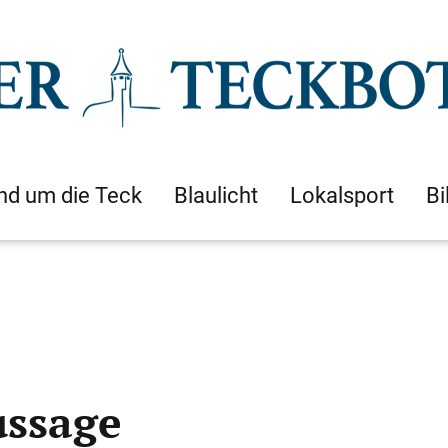
nd um die Teck
Blaulicht
Lokalsport
Bi
ssage