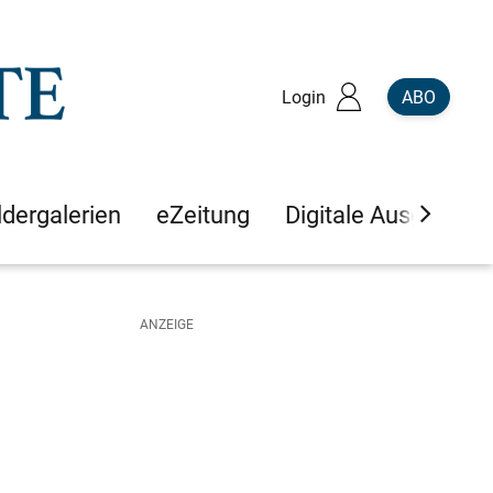
Login
ABO
ldergalerien
eZeitung
Digitale Ausgaben