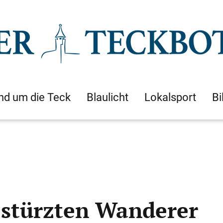
nd um die Teck
Blaulicht
Lokalsport
Bi
estürzten Wanderer