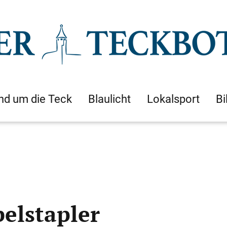
nd um die Teck
Blaulicht
Lokalsport
Bi
elstapler