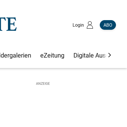
Login
ABO
ldergalerien
eZeitung
Digitale Ausgaben