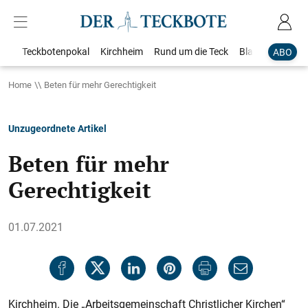
Teckbotenpokal
Kirchheim
Rund um die Teck
Blaulicht
Loka
ABO
Home
Beten für mehr Gerechtigkeit
Unzugeordnete Artikel
Beten für mehr
Gerechtigkeit
01.07.2021
Kirchheim. Die „Arbeitsgemeinschaft Christlicher Kirchen“