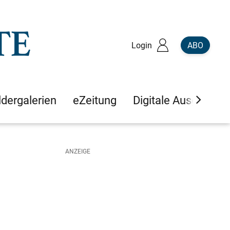
Login
ABO
ldergalerien
eZeitung
Digitale Ausgaben