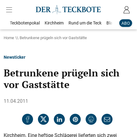
Teckbotenpokal
Kirchheim
Rund um die Teck
Blaulicht
Loka
ABO
Home
Betrunkene prügeln sich vor Gaststätte
Newsticker
Betrunkene prügeln sich
vor Gaststätte
11.04.2011
Kirchheim. Eine heftige Schlägerei lieferten sich zwei