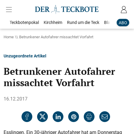
Teckbotenpokal
Kirchheim
Rund um die Teck
Blaulicht
Loka
ABO
Home
Betrunkener Autofahrer missachtet Vorfahrt
Unzugeordnete Artikel
Betrunkener Autofahrer
missachtet Vorfahrt
16.12.2017
Esslingen. Ein 30-jähriger Autofahrer hat am Donnerstag