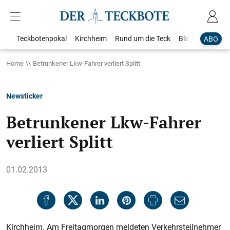
Teckbotenpokal
Kirchheim
Rund um die Teck
Blaulicht
Loka
ABO
Home
Betrunkener Lkw-Fahrer verliert Splitt
Newsticker
Betrunkener Lkw-Fahrer
verliert Splitt
01.02.2013
Kirchheim. Am Freitagmorgen meldeten Verkehrsteilnehmer