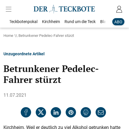
Teckbotenpokal
Kirchheim
Rund um die Teck
Blaulicht
Loka
ABO
Home
Betrunkener Pedelec-Fahrer stürzt
Unzugeordnete Artikel
Betrunkener Pedelec-
Fahrer stürzt
11.07.2021
Kirchheim. Weil er deutlich zu viel Alkohol getrunken hatte