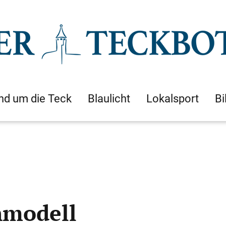
nd um die Teck
Blaulicht
Lokalsport
Bi
nmodell