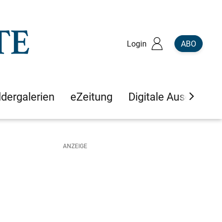
Login
ABO
ldergalerien
eZeitung
Digitale Ausgaben