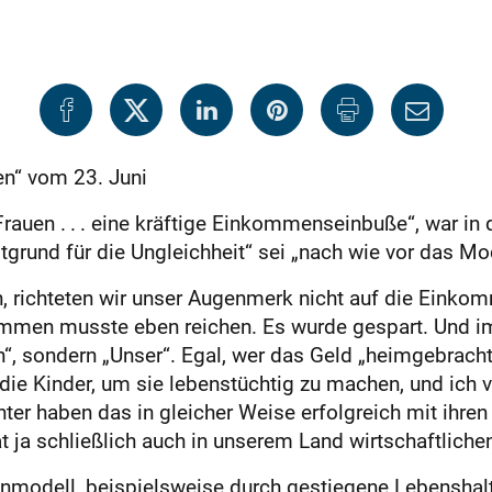
en“ vom 23. Juni
auen . . . eine kräftige Einkommenseinbuße“, war in 
grund für die Ungleichheit“ sei „nach wie vor das Mo
, richteten wir unser Augenmerk nicht auf die Einko
mmen musste eben reichen. Es wurde gespart. Und im
“, sondern „Unser“. Egal, wer das Geld „heimgebracht
e Kinder, um sie lebenstüchtig zu machen, und ich ve
r haben das in gleicher Weise erfolgreich mit ihren j
at ja schließlich auch in unserem Land wirtschaftlich
nmodell, beispielsweise durch gestiegene Lebenshalt