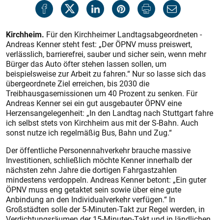
Kirchheim.
Für den Kirchheimer Landtagsabgeordneten ­
Andreas Kenner steht fest: „Der ÖPNV muss preiswert,
verlässlich, barrierefrei, sauber und sicher sein, wenn mehr
Bürger das Auto öfter stehen lassen sollen, um
beispielsweise zur Arbeit zu fah­ren.“ Nur so lasse sich das
übergeordnete Ziel erreichen, bis 2030 die
Treibhausgasemissionen um 40 Prozent zu senken. Für
Andreas Kenner sei ein gut ausgebauter ÖPNV eine
Herzensangelegenheit: „In den Landtag nach Stuttgart fahre
ich selbst stets von Kirchheim aus mit der S-Bahn. Auch
sonst nutze ich regelmäßig Bus, Bahn und Zug.“
Der öffentliche Personennahverkehr brauche massive
Investitionen, schließlich möchte Kenner innerhalb der
nächsten zehn Jahre die dortigen Fahrgastzahlen
mindestens verdoppeln. Andreas Kenner betont: „Ein guter
ÖPNV muss eng getaktet sein sowie über eine gute
Anbindung an den Individualverkehr verfügen.“ In
Großstädten solle der 5-Minuten-Takt zur Regel werden, in
Verdichtungsräumen der 15-Minuten-Takt und in ländlichen