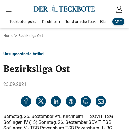
Teckbotenpokal
Kirchheim
Rund um die Teck
Blaulicht
Loka
ABO
Home
Bezirksliga Ost
Unzugeordnete Artikel
Bezirksliga Ost
23.09.2021
Samstag, 25. September VfL Kirchheim II - SOVIT TSG
Söflingen IV (15) Sonntag, 26. September SOVIT TSG
Söflingen V - TSB Ravensburg TSB Ravensburg II - BG