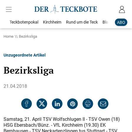
Teckbotenpokal
Kirchheim
Rund um die Teck
Blaulicht
Loka
ABO
Home
Bezirksliga
Unzugeordnete Artikel
Bezirksliga
21.04.2018
Samstag, 21. April TSV Wolfschlugen II - TSV Owen (18)
HSG Ebersbach/Bünz. - VfL Kirchheim (19.30) EK
Bernhausen - TSV Neckartenzlingen tus Stuttgart - TSV