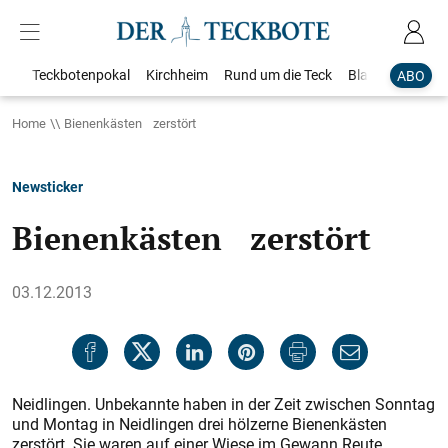
Teckbotenpokal
Kirchheim
Rund um die Teck
Blaulicht
Loka
ABO
Home
Bienenkästen zerstört
Newsticker
Bienenkästen zerstört
03.12.2013
Neidlingen. Unbekannte haben in der Zeit zwischen Sonntag
und Montag in Neidlingen drei hölzerne Bienenkästen
zerstört. Sie waren auf einer Wiese im Gewann Reute