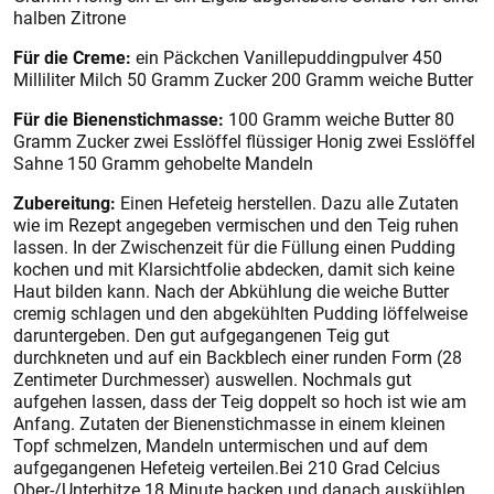
halben Zitrone
Für die Creme:
ein Päckchen Vanillepuddingpulver 450
Milliliter Milch 50 Gramm Zucker 200 Gramm weiche Butter
Für die Bienenstichmasse:
100 Gramm weiche Butter 80
Gramm Zucker zwei Esslöffel flüssiger Honig zwei Esslöffel
Sahne 150 Gramm gehobelte Mandeln
Zubereitung:
Einen Hefeteig herstellen. Dazu alle Zutaten
wie im Rezept angegeben vermischen und den Teig ruhen
lassen. In der Zwischenzeit für die Füllung einen Pudding
kochen und mit Klarsichtfolie abdecken, damit sich keine
Haut bilden kann. Nach der Abkühlung die weiche Butter
cremig schlagen und den abgekühlten Pudding löffelweise
daruntergeben. Den gut aufgegangenen Teig gut
durchkneten und auf ein Backblech einer runden Form (28
Zentimeter Durchmesser) auswellen. Nochmals gut
aufgehen lassen, dass der Teig doppelt so hoch ist wie am
Anfang. Zutaten der Bienenstichmasse in einem kleinen
Topf schmelzen, Mandeln untermischen und auf dem
aufgegangenen Hefeteig verteilen.Bei 210 Grad Celcius
Ober-/Unterhitze 18 Minute backen und danach auskühlen