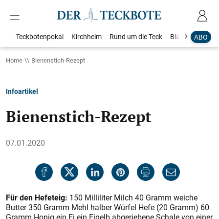
Teckbotenpokal
Kirchheim
Rund um die Teck
Blaulicht
Loka
ABO
Home
Bienenstich-Rezept
Infoartikel
Bienenstich-Rezept
07.01.2020
Für den Hefeteig:
150 Milliliter Milch 40 Gramm weiche
Butter 350 Gramm Mehl halber Würfel Hefe (20 Gramm) 60
Gramm Honig ein Ei ein Eigelb abgeriebene Schale von einer