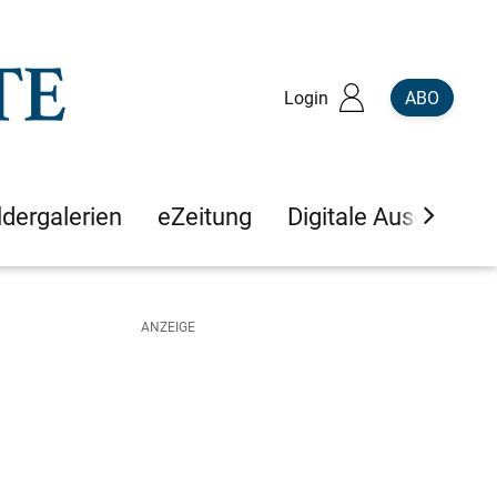
Login
ABO
ldergalerien
eZeitung
Digitale Ausgaben