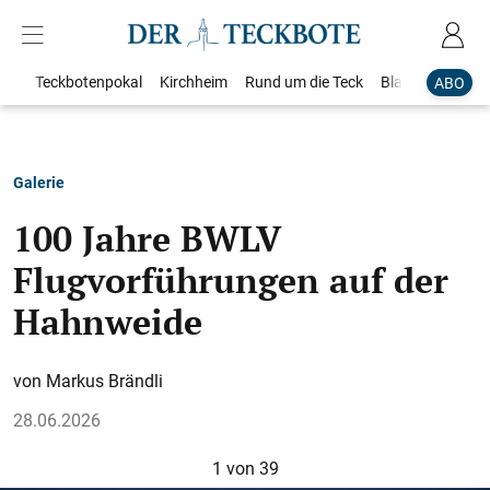
Teckbotenpokal
Kirchheim
Rund um die Teck
Blaulicht
Loka
ABO
Galerie
100 Jahre BWLV
Flugvorführungen auf der
Hahnweide
Markus Brändli
28.06.2026
1
von 39