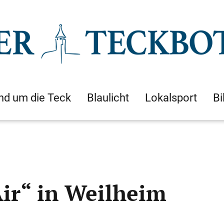
nd um die Teck
Blaulicht
Lokalsport
Bi
Air“ in Weilheim