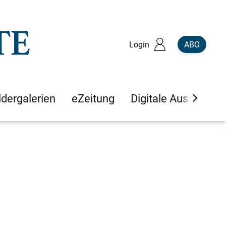
Login
ABO
ldergalerien
eZeitung
Digitale Ausgaben