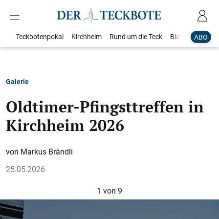
Teckbotenpokal
Kirchheim
Rund um die Teck
Blaulicht
Loka
ABO
Galerie
Oldtimer-Pfingsttreffen in
Kirchheim 2026
Markus Brändli
25.05.2026
1
von 9