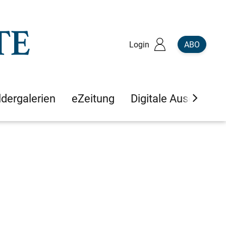
Login
ABO
ldergalerien
eZeitung
Digitale Ausgaben