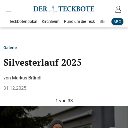
Teckbotenpokal
Kirchheim
Rund um die Teck
Blaulicht
Loka
ABO
Galerie
Silvesterlauf 2025
Markus Brändli
31.12.2025
1
von 33