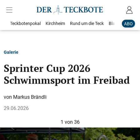
Teckbotenpokal
Kirchheim
Rund um die Teck
Blaulicht
Loka
ABO
Galerie
Sprinter Cup 2026
Schwimmsport im Freibad
Markus Brändli
29.06.2026
1
von 36