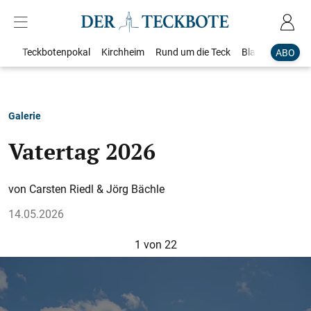
Teckbotenpokal
Kirchheim
Rund um die Teck
Blaulicht
Loka
ABO
Galerie
Vatertag 2026
Carsten Riedl & Jörg Bächle
14.05.2026
1
von 22