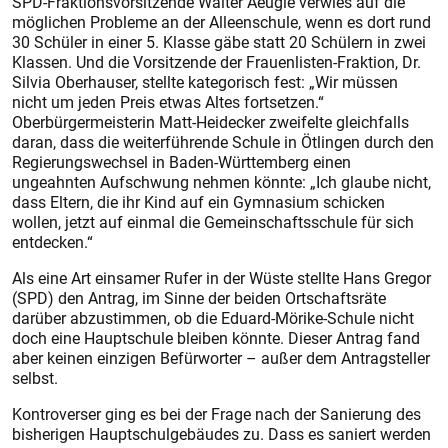
SPD-Fraktionsvorsitzende Walter Aeugle verwies auf die
möglichen Probleme an der Alleenschule, wenn es dort rund
30 Schüler in einer 5. Klasse gäbe statt 20 Schülern in zwei
Klassen. Und die Vorsitzende der Frauenlisten-Fraktion, Dr.
Silvia Oberhauser, stellte kategorisch fest: „Wir müssen
nicht um jeden Preis etwas Altes fortsetzen.“
Oberbürgermeisterin Matt-Heidecker zweifelte gleichfalls
daran, dass die weiterführende Schule in Ötlingen durch den
Regierungswechsel in Baden-Württemberg einen
ungeahnten Aufschwung nehmen könnte: „Ich glaube nicht,
dass Eltern, die ihr Kind auf ein Gymnasium schicken
wollen, jetzt auf einmal die Gemeinschaftsschule für sich
entdecken.“
Als eine Art einsamer Rufer in der Wüste stellte Hans Gregor
(SPD) den Antrag, im Sinne der beiden Ortschaftsräte
darüber abzustimmen, ob die Eduard-Mörike-Schule nicht
doch eine Hauptschule bleiben könnte. Dieser Antrag fand
aber keinen einzigen Befürworter – außer dem Antragsteller
selbst.
Kontroverser ging es bei der Frage nach der Sanierung des
bisherigen Hauptschulgebäudes zu. Dass es saniert werden