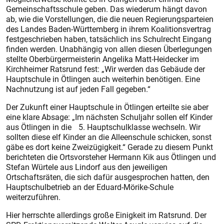
Gemeinschaftsschule geben. Das wiederum hängt davon
ab, wie die Vorstellungen, die die neuen Regierungsparteien
des Landes Baden-Württemberg in ihrem Koalitionsvertrag
festgeschrieben haben, tatsächlich ins Schulrecht Eingang
finden werden. Unabhängig von allen diesen Überlegungen
stellte Oberbürgermeisterin Angelika Matt-Heidecker im
Kirchheimer Ratsrund fest: „Wir werden das Gebäude der
Hauptschule in Ötlingen auch weiterhin benötigen. Eine
Nachnutzung ist auf jeden Fall gegeben.“
Der Zukunft einer Hauptschule in Ötlingen erteilte sie aber
eine klare Absage: „Im nächsten Schuljahr sollen elf Kinder
aus Ötlingen in die 5. Hauptschulklasse wechseln. Wir
sollten diese elf Kinder an die Alleen­schule schicken, sonst
gäbe es dort keine Zweizügigkeit.“ Gerade zu diesem Punkt
berichteten die Ortsvorsteher Hermann Kik aus Ötlingen und
Stefan Würtele aus Lindorf aus den jeweiligen
Ortschaftsräten, die sich dafür ausgesprochen hatten, den
Hauptschulbetrieb an der Eduard-Mörike-Schule
weiterzuführen.
Hier herrschte allerdings große Einigkeit im Ratsrund. Der