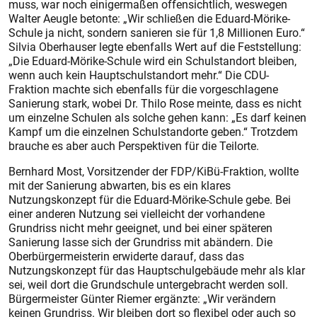
muss, war noch einigermaßen offensichtlich, weswegen
Walter Aeugle betonte: „Wir schließen die Eduard-Mörike-
Schule ja nicht, sondern sanieren sie für 1,8 Millionen Euro.“
Silvia Oberhauser legte ebenfalls Wert auf die Feststellung:
„Die Eduard-Mörike-Schule wird ein Schulstandort bleiben,
wenn auch kein Hauptschulstandort mehr.“ Die CDU-
Fraktion machte sich ebenfalls für die vorgeschlagene
Sanierung stark, wobei Dr. Thilo Rose meinte, dass es nicht
um einzelne Schulen als solche gehen kann: „Es darf keinen
Kampf um die einzelnen Schulstandorte geben.“ Trotzdem
brauche es aber auch Perspektiven für die Teilorte.
Bernhard Most, Vorsitzender der FDP/KiBü-Fraktion, wollte
mit der Sanierung abwarten, bis es ein klares
Nutzungskonzept für die Eduard-Mörike-Schule gebe. Bei
einer anderen Nutzung sei vielleicht der vorhandene
Grundriss nicht mehr geeignet, und bei einer späteren
Sanierung lasse sich der Grundriss mit abändern. Die
Oberbürgermeisterin erwiderte darauf, dass das
Nutzungskonzept für das Hauptschulgebäude mehr als klar
sei, weil dort die Grundschule untergebracht werden soll.
Bürgermeister Günter Riemer ergänzte: „Wir verändern
keinen Grundriss. Wir bleiben dort so flexibel oder auch so