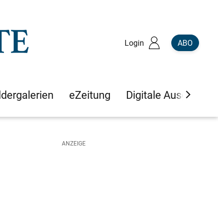
Login
ABO
ldergalerien
eZeitung
Digitale Ausgaben