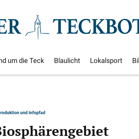
nd um die Teck
Blaulicht
Lokalsport
Bi
roduktion und Infopfad
Biosphärengebiet