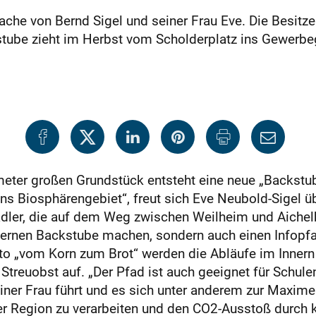
ache von Bernd Sigel und seiner Frau Eve. Die Besitz
tube zieht im Herbst vom Scholderplatz ins Gewerbe
eter großen Grundstück entsteht eine neue „Backstub
ns Biosphärengebiet“, freut sich Eve Neubold-Sigel ü
dler, die auf dem Weg zwischen Weilheim und Aichel
läsernen Backstube machen, sondern auch einen Infop
„vom Korn zum Brot“ werden die Abläufe im Innern e
treuobst auf. „Der Pfad ist auch geeignet für Schule
einer Frau führt und es sich unter anderem zur Maxim
er Region zu verarbeiten und den CO2-Ausstoß durch 