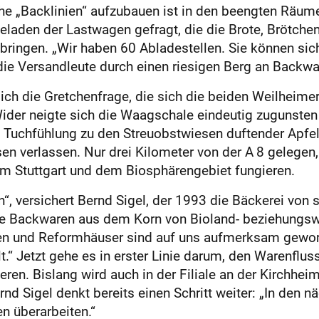
e „Backlinien“ aufzubauen ist in den beengten Räume
eladen der Lastwagen gefragt, die die Brote, Brötchen,
ingen. „Wir haben 60 Abladestellen. Sie können sich n
die Versandleute durch einen riesigen Berg an Backwa
ch die Gretchenfrage, die sich die beiden Weilheimer 
er neigte sich die Waagschale eindeutig zugunsten e
in Tuchfühlung zu den Streuobstwiesen duftender Apf
n verlassen. Nur drei Kilometer von der A 8 gelegen, 
m Stuttgart und dem Biosphärengebiet fungieren.
en“, versichert Bernd Sigel, der 1993 die Bäckerei vo
ine Backwaren aus dem Korn von Bioland- beziehungs
n und Reformhäuser sind auf uns aufmerksam geword
.“ Jetzt gehe es in erster Linie darum, den Warenfluss
eren. Bislang wird auch in der Filiale an der Kirchh
nd Sigel denkt bereits einen Schritt weiter: „In den n
n überarbeiten.“