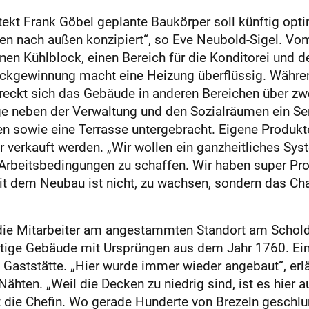
tekt Frank Göbel geplante Baukörper soll künftig opti
 nach außen konzipiert“, so Eve Neubold-Sigel. Vom
nen Kühlblock, einen Bereich für die Konditorei und d
ückgewinnung macht eine Heizung überflüssig. Währen
treckt sich das Gebäude in anderen Bereichen über z
age neben der Verwaltung und den Sozialräumen ein S
 sowie eine Terrasse untergebracht. Eigene Produk
verkauft werden. „Wir wollen ein ganzheitliches Syst
e Arbeitsbedingungen zu schaffen. Wir haben super Prod
it dem Neubau ist nicht, zu wachsen, sondern das Cha
ie Mitarbeiter am angestammten Standort am Scholde
artige Gebäude mit Ursprüngen aus dem Jahr 1760. Ei
Gaststätte. „Hier wurde immer wieder angebaut“, erlä
Nähten. „Weil die Decken zu niedrig sind, ist es hie
t die Chefin. Wo gerade Hunderte von Brezeln geschl