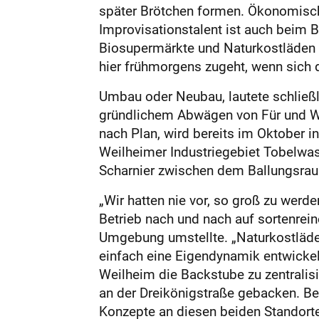
später Brötchen formen. Ökonomisch
Improvisationstalent ist auch beim B
Biosupermärkte und Naturkostläden br
hier frühmorgens zugeht, wenn sich 
Umbau oder Neubau, lautete schließli
gründlichem Abwägen von Für und Wid
nach Plan, wird bereits im Oktober 
Weilheimer Industriegebiet Tobelwase
Scharnier zwischen dem Ballungsrau
„Wir hatten nie vor, so groß zu werd
Betrieb nach und nach auf sortenre
Umgebung umstellte. „Naturkostläde
einfach eine Eigendynamik entwickelt
Weilheim die Backstube zu zentralisi
an der Dreikönigstraße gebacken. Ber
Konzepte an diesen beiden Standorte