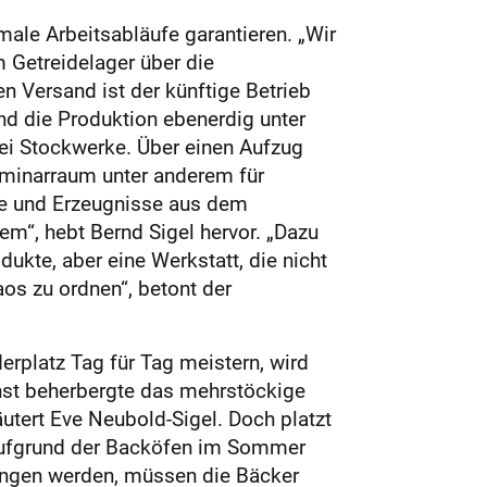
male Arbeitsabläufe garantieren. „Wir
 Getreidelager über die
en Versand ist der künftige Betrieb
d die Produktion ebenerdig unter
wei Stockwerke. Über einen Aufzug
eminarraum unter anderem für
te und Erzeugnisse aus dem
em“, hebt Bernd Sigel hervor. „Dazu
ukte, aber eine Werkstatt, die nicht
os zu ordnen“, betont der
rplatz Tag für Tag meistern, wird
nst beherbergte das mehrstöckige
utert Eve Neubold-Sigel. Doch platzt
r aufgrund der Backöfen im Sommer
ungen werden, müssen die Bäcker