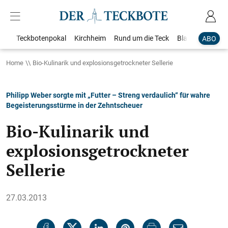
Teckbotenpokal
Kirchheim
Rund um die Teck
Blaulicht
Loka
ABO
Home
Bio-Kulinarik und explosionsgetrockneter Sellerie
Philipp Weber sorgte mit „Futter – Streng verdaulich“ für wahre
Begeisterungsstürme in der Zehntscheuer
Bio-Kulinarik und
explosionsgetrockneter
Sellerie
27.03.2013