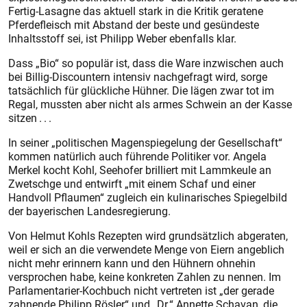
Fertig-Lasagne das aktuell stark in die Kritik geratene
Pferdefleisch mit Abstand der beste und gesündeste
Inhaltsstoff sei, ist Philipp Weber ebenfalls klar.
Dass „Bio“ so populär ist, dass die Ware inzwischen auch
bei Billig-Discountern intensiv nachgefragt wird, sorge
tatsächlich für glückliche Hühner. Die lägen zwar tot im
Regal, mussten aber nicht als armes Schwein an der Kasse
sitzen . . .
In seiner „politischen Magenspiegelung der Gesellschaft“
kommen natürlich auch führende Politiker vor. Angela
Merkel kocht Kohl, Seehofer brilliert mit Lammkeule an
Zwetschge und entwirft „mit einem Schaf und einer
Handvoll Pflaumen“ zugleich ein kulinarisches Spiegelbild
der bayerischen Landesregierung.
Von Helmut Kohls Rezepten wird grundsätzlich abgeraten,
weil er sich an die verwendete Menge von Eiern angeblich
nicht mehr erinnern kann und den Hühnern ohnehin
versprochen habe, keine konkreten Zahlen zu nennen. Im
Parlamentarier-Kochbuch nicht vertreten ist „der gerade
zahnende Philipp Rösler“ und „Dr.“ Annette Schavan, die