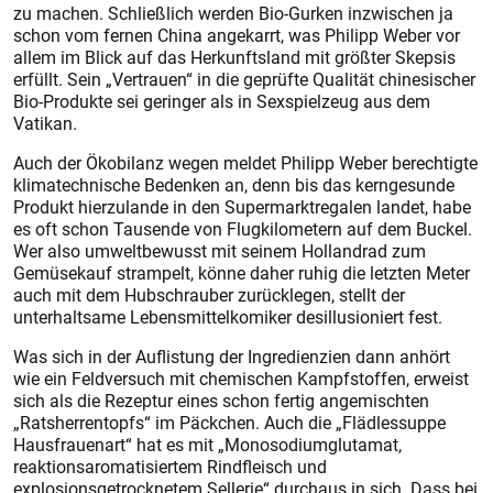
zu machen. Schließlich werden Bio-Gurken inzwischen ja
schon vom fernen China angekarrt, was Philipp Weber vor
allem im Blick auf das Herkunftsland mit größter Skepsis
erfüllt. Sein „Vertrauen“ in die geprüfte Qualität chinesischer
Bio-Produkte sei geringer als in Sexspielzeug aus dem
Vatikan.
Auch der Ökobilanz wegen meldet Philipp Weber berechtigte
klimatechnische Bedenken an, denn bis das kerngesunde
Produkt hierzulande in den Supermarktregalen landet, habe
es oft schon Tausende von Flugkilometern auf dem Buckel.
Wer also umweltbewusst mit seinem Hollandrad zum
Gemüsekauf strampelt, könne daher ruhig die letzten Meter
auch mit dem Hubschrauber zurücklegen, stellt der
unterhaltsame Lebensmittelkomiker desillusioniert fest.
Was sich in der Auflistung der Ingredienzien dann anhört
wie ein Feldversuch mit chemischen Kampfstoffen, erweist
sich als die Rezeptur eines schon fertig angemischten
„Ratsherrentopfs“ im Päckchen. Auch die „Flädlessuppe
Hausfrauenart“ hat es mit „Monosodiumglutamat,
reaktionsaromatisiertem Rindfleisch und
explosionsgetrocknetem Sellerie“ durchaus in sich. Dass bei