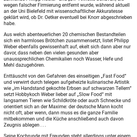
wegen falscher Firmierung entfernt wurde, während aktuell
an der Uni Bielefeld mit wissenschaftlicher Akkuratesse
geklärt wird, ob Dr. Oetker eventuell bei Knorr abgeschrieben
habe.
Aus welch abenteuerlichen 20 chemischen Bestandteilen
sich ein harmloses Brötchen zusammensetzt, listet Philipp
Weber ebenfalls gewissenhaft auf, ekelt sich dann aber nur
davor, dass neben den vielen gesunden aber
unaussprechlichen Chemikalien noch Wasser, Hefe und
Mehl dazugehören.
Enttäuscht von den Gefahren des einseitigen „Fast Food“
und verwirrt durch telegen aufgeheizte kulinarische Artistik
wie „im Handstand gekochte Erbsen auf schwarzen Tellern“
setzt Hobbykoch Weber lieber auf „Slow Food“ mit
langsamen Tieren wie Schildkröte oder auch Schnecke und
orientiert sich an der Maxime: der deutsche Mann kocht
nicht oft, aber wenn, dann muss es die ganze Familie
mitbekommen und die Küche anschließend auch davon
Zeugnis ablegen . . .
Seine Kochrunde mit Freunden steht allerdings unter einem