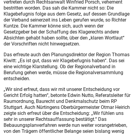
vertreten durch Rechtsanwalt Winfried Porsch, vehement
bestritten worden. Das sah die Kammer nicht so: Die
Klagebefugnis folge aus dem Gesetz, auf dessen Grundlage
der Verband seinerzeit ins Leben gerufen wurde, so Richter
Kuntze. Die Kammer könne sich, auch wenn der
Gesetzgeber bei der Schaffung des Klagerechts andere
Absichten gehabt haben sollte, über den „klaren Wortlaut“
der Vorschriften nicht hinwegsetzen.
Das erfreute auch den Planungsdirektor der Region Thomas
Kiwitt: „Es ist gut, dass wir Klagebefugnis haben“. Das sei
eine wichtige Klarstellung. Ob der Regionalverband in
Berufung gehen werde, müsse die Regionalversammlung
entscheiden.
„Wir sind erfreut, dass wir mit unserer Entscheidung vor
Gericht Erfolg hatten“, betonte Edwin Nutto, Referatsleiter für
Raumordnung, Baurecht und Denkmalschutz beim RP
Stuttgart. Auch Nürtingens Oberbürgermeister Otmar Heirich
zeigte sich erfreut über die Entscheidung: „Wir fühlen uns
sehr in unserer Rechtsauffassung bestätigt.“ Das
Bebauungsplanverfahren werde nun weiter vorangetrieben,
von den Trägern öffentlicher Belange seien bislang wenig