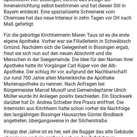
Inneneinrichtung selbst bestimmen und hat diesen Stil in
Bayern entdeckt. Eine spezialisierte Schreinerei vom
Chiemsee hat das neue Interieur in zehn Tagen vor Ort nach
Maß gefertigt.
Für die gebürtige Kirchheimerin Maren Taus ist es die erste
eigene Apotheke. Vorher war sie Filialleiterin in Schwäbisch
Gmünd. Nachdem sich die Gelegenheit in Bissingen ergab,
freut sie sich nun auf den neuen Abschnitt und die
Menschen in der Seegemeinde. Die Idee für den Namen ihrer
Apotheke hatte ihr Vorgänger Carl Küper von der Alb-
Apotheke. Der schlug ihr vor, aufgrund der Nachbarschaft
zur rund 700 Jahre alten Marienkirche die Apotheke
Marienapotheke zu nennen. Nach Anfragen bei
Bürgermeister Marcel Musolf und Gemeindepfarrer Ulrich
Müller wurde ihr Anliegen positiv beschieden. Ein Stockwerk
darüber hat Dr. Andrea Schieber ihre Praxis eröffnet. Die
Internis­tin aus Kirchheim hatte schon vorher die Nachfolge
des langjährigen Bissinger Hausarztes Günter Brodbeck
angetreten, übergangsweise in der Silcherstraße.
Knapp drei Jahre ist es her, seit die Bagger das alte Gebäude