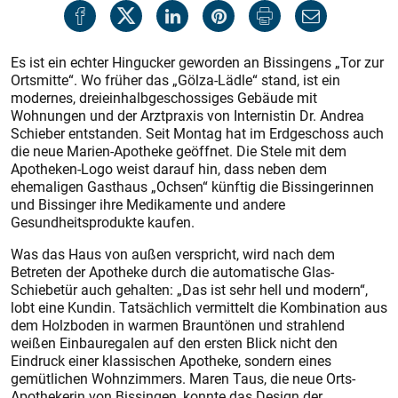
Es ist ein echter Hingucker geworden an Bissingens „Tor zur
Ortsmitte“. Wo früher das „Gölza-Lädle“ stand, ist ein
modernes, dreieinhalbgeschossiges Gebäude mit
Wohnungen und der Arztpraxis von Internistin Dr. Andrea
Schieber entstanden. Seit Montag hat im Erdgeschoss auch
die neue Marien-Apotheke geöffnet. Die Stele mit dem
Apotheken-Logo weist darauf hin, dass neben dem
ehemaligen Gasthaus „Ochsen“ künftig die Bissingerinnen
und Bissinger ihre Medikamente und andere
Gesundheitsprodukte kaufen.
Was das Haus von außen verspricht, wird nach dem
Betreten der Apotheke durch die automatische Glas-
Schiebetür auch gehalten: „Das ist sehr hell und modern“,
lobt eine Kundin. Tatsächlich vermittelt die Kombination aus
dem Holzboden in warmen Brauntönen und strahlend
weißen Einbauregalen auf den ers­ten Blick nicht den
Eindruck einer klassischen Apotheke, sondern eines
gemütlichen Wohnzimmers. Maren Taus, die neue Orts-
Apothekerin von Bissingen, konnte das Design der