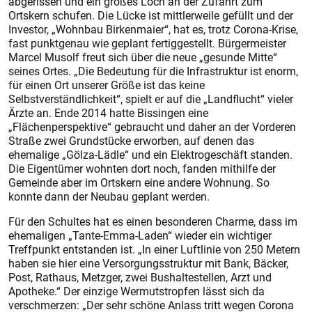
abgerissen und ein großes Loch an der Zufahrt zum
Ortskern schufen. Die Lücke ist mittlerweile gefüllt und der
Investor, „Wohnbau Birkenmaier“, hat es, trotz Corona-Krise,
fast ­punktgenau wie geplant fertiggestellt. Bürgermeister
Marcel Musolf freut sich über die neue „gesunde Mitte“
seines Ortes. „Die Bedeutung für die Infrastruktur ist enorm,
für einen Ort unserer Größe ist das keine
Selbstverständlichkeit“, spielt er auf die „Landflucht“ vieler
Ärzte an. Ende 2014 hatte Bissingen eine
„Flächenperspektive“ gebraucht und daher an der Vorderen
Straße zwei Grundstücke erworben, auf denen das
ehemalige „Gölza-Lädle“ und ein Elektrogeschäft standen.
Die Eigentümer wohnten dort noch, fanden mithilfe der
Gemeinde aber im Ortskern eine andere Wohnung. So
konnte dann der Neubau geplant werden.
Für den Schultes hat es einen besonderen Charme, dass im
ehemaligen „Tante-Emma-Laden“ wieder ein wichtiger
Treffpunkt entstanden ist. „In einer Luftlinie von 250 Metern
haben sie hier eine Versorgungsstruktur mit Bank, Bäcker,
Post, Rathaus, Metzger, zwei Bushaltestellen, Arzt und
Apotheke.“ Der einzige Wermutstropfen lässt sich da
verschmerzen: „Der sehr schöne Anlass tritt wegen Corona