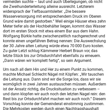
vermeiden suchte – laut und auch Überlegungen, ob nicht
die Zweihunderterleitung alleine aus­reicht. Letzterem
widersprach der Tiefbauamtsleiter: „Die bessere
Wasserversorgung mit entsprechendem Druck im Oberen
Grund wäre damit gestorben.“ Weil einige Häuser etwa zehn
Meter tiefer als der Hochbehälter liegen, kommt das Wasser
dort im ersten Stock mit etwa einem Bar aus dem Hahn.
Wolfgang Bürkle hatte zwischenzeitlich nachgerechnet und
konnte einen ungefähren Betrag nennen: Die Auswechslung
der 30 Jahre alten Leitung würde etwa 70 000 Euro kosten.
Zu guter Letzt schlug Kämmerer Herbert Braun vor, das
letzte Stück bis zur Ortsdurchfahrt ebenfalls zu erneuern.
„Dann wären wir komplett fertig“, so sein Argument.
Um nach all dem Hin und Her zu einem Punkt zu kommen,
machte Michael Schlecht Nägel mit Köpfen: „Wir tauschen
die Leitung aus. Dann sind wir die Sorge los, dass wir sie
womöglich in zwei Jahren austauschen müssen. Außerdem
ist der Ansatz richtig, die Drucksituation zu verbessern –
und dann klopfen wir auch noch den letzten Nagel rein: den
Rest bis zur Ortsdurchfahrt machen wir auch noch.“ Diesem
Vorschlag konnte der Gemeinderat einstimmig zustimmen.
Die Mehrkosten werden durch einen Nachtragshaushalt