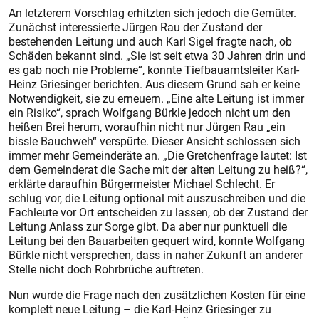
An letzterem Vorschlag erhitzten sich jedoch die Gemüter.
Zunächst interessierte Jürgen Rau der Zustand der
bestehenden Leitung und auch Karl Sigel fragte nach, ob
Schäden bekannt sind. „Sie ist seit etwa 30 Jahren drin und
es gab noch nie Prob­leme“, konnte Tiefbauamtsleiter Karl-
Heinz Griesinger berichten. Aus diesem Grund sah er keine
Notwendigkeit, sie zu erneuern. „Eine alte Leitung ist immer
ein Risiko“, sprach Wolfgang Bürkle jedoch nicht um den
heißen Brei herum, woraufhin nicht nur Jürgen Rau „ein
bissle Bauchweh“ verspürte. Dieser Ansicht schlossen sich
immer mehr Gemeinderäte an. „Die Gretchenfrage lautet: Ist
dem Gemeinderat die Sache mit der alten Leitung zu heiß?“,
erklärte daraufhin Bürgermeister Michael Schlecht. Er
schlug vor, die Leitung optional mit auszuschreiben und die
Fachleute vor Ort entscheiden zu lassen, ob der Zustand der
Leitung Anlass zur Sorge gibt. Da aber nur punktuell die
Leitung bei den Bauarbeiten gequert wird, konnte Wolfgang
Bürkle nicht versprechen, dass in naher Zukunft an anderer
Stelle nicht doch Rohrbrüche auftreten.
Nun wurde die Frage nach den zusätzlichen Kosten für eine
komplett neue Leitung – die Karl-Heinz Griesinger zu