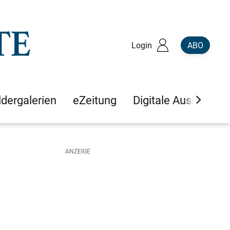
Login
ABO
ldergalerien
eZeitung
Digitale Ausgaben